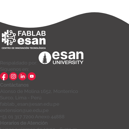
Respaldado por:
Síguenos en:
Contáctanos
Alonso de Molina 1652, Monterrico
Surco, Lima - Perú
fablab_esan@esan.edu.pe
extension@ue.edu.pe
+51 01 317 7200 Anexo 44888
Horarios de Atención