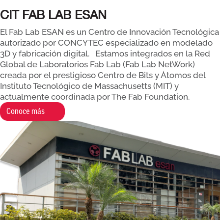
CIT FAB LAB ESAN
CONVIÉRTETE EN UN
El Fab Lab ESAN es un Centro de Innovación Tecnológica
autorizado por CONCYTEC especializado en modelado
ESPECIALISTA EN
3D y fabricación digital. Estamos integrados en la Red
FABRICACIÓN DIGITAL CON
Global de Laboratorios Fab Lab (Fab Lab NetWork)
creada por el prestigioso Centro de Bits y Átomos del
NUESTROS CURSOS
Instituto Tecnológico de Massachusetts (MIT) y
ESPECIALIZADOS
actualmente coordinada por The Fab Foundation.
Conoce más
Únete a nuestros cursos de extensión
universitaria y empieza tu camino en la
fabricación digital....
Más información