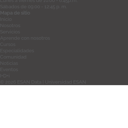
Lunes a viernes de 10:00 - 6:45p.m.
Sábados de 09:00 - 12:45 p. m.
Mapa de sitio
Inicio
Nosotros
Servicios
Aprende con nosotros
Cursos
Especialidades
Comunidad
Noticias
Eventos
I+D+i
© 2026 ESAN Data | Universidad ESAN